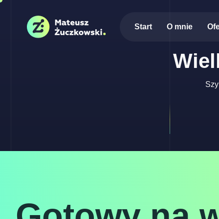
Start
O mnie
Ofe
Wiel
Szy
Gotowy na 