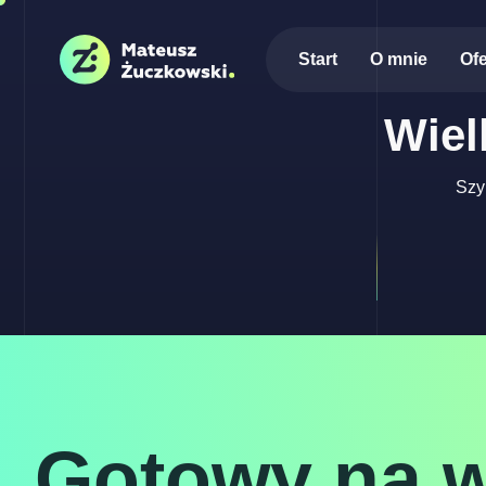
Start
O mnie
Ofe
Wiel
Szy
Gotowy na 